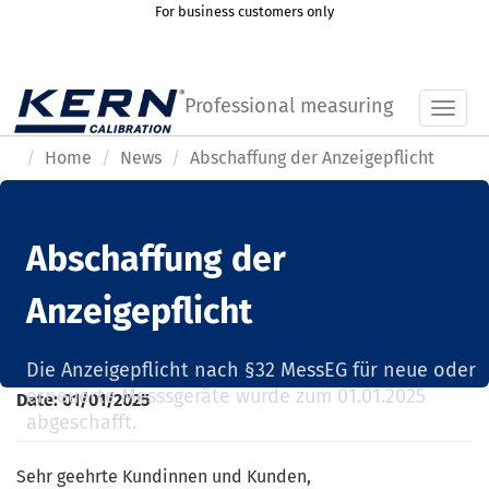
For business customers only
Professional measuring
Toggl
Home
News
Abschaffung der Anzeigepflicht
Abschaffung der
Anzeigepflicht
Die Anzeigepflicht nach §32 MessEG für neue oder
erneuerte Messsgeräte wurde zum 01.01.2025
Date:
01/01/2025
abgeschafft.
Sehr geehrte Kundinnen und Kunden,